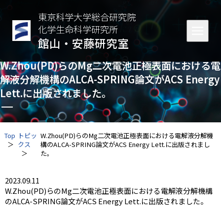
東京科学大学総合研究院
化学生命科学研究所
館山・安藤研究室
W.Zhou(PD)らのMg二次電池正極表面における電
解液分解機構のALCA-SPRING論文がACS Energy
Lett.に出版されました。
Top
トピッ
W.Zhou(PD)らのMg二次電池正極表面における電解液分解機
クス
構のALCA-SPRING論文がACS Energy Lett.に出版されまし
た。
2023.09.11
W.Zhou(PD)らのMg二次電池正極表面における電解液分解機構
のALCA-SPRING論文がACS Energy Lett.に出版されました。