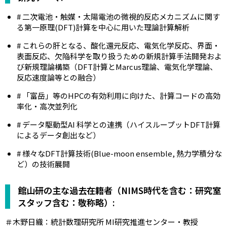
# 二次電池・触媒・太陽電池の微視的反応メカニズムに関す
る第一原理(DFT)計算を中心に用いた理論計算解析
# これらの肝となる、酸化還元反応、電気化学反応、界面・
表面反応、欠陥科学を取り扱うための新規計算手法開発およ
び新規理論構築（DFT計算とMarcus理論、電気化学理論、
反応速度論等との融合）
# 「富岳」等のHPCの有効利用に向けた、計算コードの高効
率化・高次並列化
# データ駆動型AI 科学との連携（ハイスループットDFT計算
によるデータ創出など）
# 様々なDFT計算技術(Blue-moon ensemble, 熱力学積分な
ど）の技術展開
館山研の主な過去在籍者（NIMS時代を含む：研究室
スタッフ含む：敬称略）:
＃木野日織：統計数理研究所 MI研究推進センター・教授