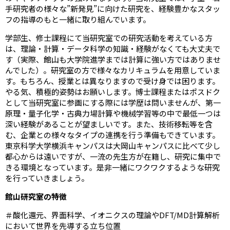
手研究者の様々な”新発見”に向けた研究を、経験豊かなスタッ
フの指導のもと一緒に取り組んでいます。
学部生、修士課程にて当研究室での研究活動を考えている方
は、理論・計算・データ科学の知識・経験がなくても大丈夫で
す（実際、館山も大学院進学までは計算に強い方ではありませ
んでした）。研究室の方で様々なカリキュラムを用意していま
す。もちろん、授業とは異なりますので受け身では困ります。
やる気、積極的姿勢はお願いします。博士課程またはポスドク
として当研究室に参画にする際には学歴は問いませんが、第一
原理・量子化学・古典力場計算や機械学習等の中で最低一つは
深い経験があることが望ましいです。また、技術移転等を含
む、企業との様々なタイプの連携を行う準備もできています。
東京科学大学横浜キャンパスは大岡山キャンパスに比べて少し
都心からは遠いですが、一流の先生方が在籍し、研究に集中で
きる環境となっています。是非一緒にワクワクするような研究
を行っていきましょう。
館山研究室の特徴
＃酸化還元、界面科学、イオニクスの理論やDFT/MD計算解析
において世界を先導する立ち位置