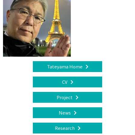
Tateyama Home
CV
Project
News
Research