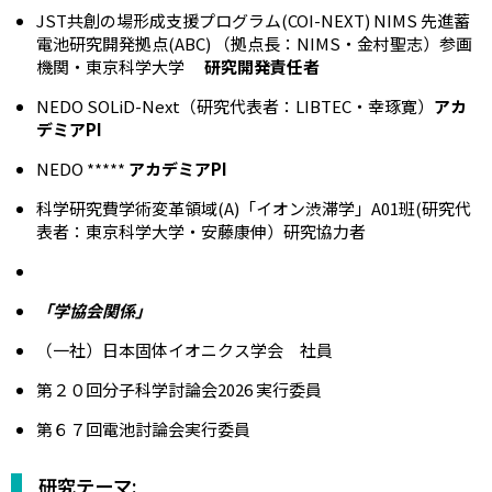
JST共創の場形成支援プログラム(COI-NEXT) NIMS 先進蓄
電池研究開発拠点(ABC) （拠点長：NIMS・金村聖志）参画
機関・東京科学大学
研究開発責任者
NEDO SOLiD-Next（研究代表者：LIBTEC・幸琢寛）
アカ
デミアPI
NEDO *****
アカデミアPI
科学研究費学術変革領域(A)「イオン渋滞学」A01班(研究代
表者：東京科学大学・安藤康伸）研究協力者
「学協会関係」
（一社）日本固体イオニクス学会 社員
第２０回分子科学討論会2026 実行委員
第６７回電池討論会実行委員
研究テーマ: