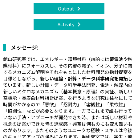
Output
Activity
メッセージ:
館山研究室では、エネルギー・環境材料（端的には蓄電池や触
媒材料）にフォーカスし、その内部の電子、イオン、分子に関
するメカニズム解明やそれをもとにした材料開発の指針提案を
目標としながら、
新しい理論・計算・データ科学研究を開拓し
ています
。新しい計算・データ科学手法開発、電池・触媒内の
新しいミクロなメカニズム（基本概念・原理）の実証、新しい
高機能・長寿命材料指針提案、を行うような研究は往々にして
時間がかかるので「意欲」「忍耐力」「客観性」「柔軟性」
「協調性」などが必要となります。一方でこれまで誰も行って
いない手法・アプローチが開発できた時、または新しい材料や
概念の提案ができた時の達成感・興奮は何ものにも変え難いも
のがあります。またそのようなユニークな経験・スキルは今後
のキャリアアップの強みになります。当研究室では、学生・若