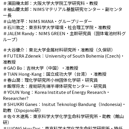
＃濱田幾太郎：大阪大学大学院工学研究科・教授
＃袖山慶太郎：NIMSマテリアル基盤研究センター・副センタ
ー長
＃山地洋平：NIMS MANA・グループリーダー
＃石川敦之：東京科学大学環境・社会理工学院・准教授
＃JALEM Randy：NIMS GREEN・主幹研究員（固体電池材料グ
ループ）
＃大谷優介：東北大学金属材料研究所・准教授（久保研）
＃FUTERA Zdenek：University of South Bohemia (Czech)・
准教授
＃GAO Bo：吉林大学（中国）・准教授
＃TIAN Hong-Kang：国立成功大学（台湾）・准教授
＃春山潤：理化学研究所小林固体化学研・研究員
＃飯塚将太：産総研先端半導体研究センター・研究員
＃YOUN Yong：Korea Institute of Energy Research・
Researcher?
＃SHUKRI Ganes：Insitut Teknologi Bandung（Indonesia)・
助教（Dipojono研）
＃佐々木遼馬：東京科学大学化学生命科学研究所・助教（館山
研）
＃LUONG Huu Duc；東京科学大学化学生命科学研究所・特任