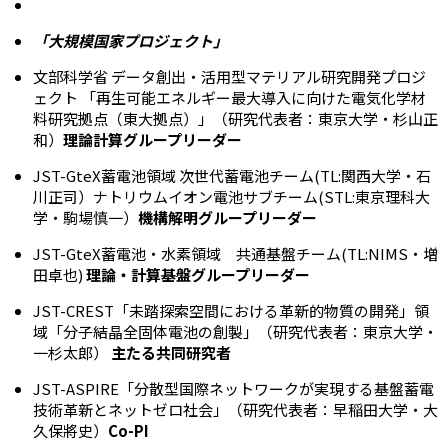
「大規模国家プロジェクト」
文部科学省 データ創出・活用型マテリアル研究開発プロジ
ェクト 「再生可能エネルギー最大導入に向けた電気化学材
料研究拠点（東大拠点）」（研究代表者：東京大学・杉山正
和）
理論計算グループリーダー
JST-GteX蓄電池領域 次世代蓄電池チーム(TL:関西大学・石
川正司）ナトリウムイオン電池サブチーム(STL:東京理科大
学・駒場慎一）
機構解明グループリーダー
JST-GteX蓄電池・水素領域 共通基盤チーム(TL:NIMS・増
田卓也)
理論・計算基盤グループリーダー
JST-CREST「未踏探索空間における革新的物質の開発」領
域「分子結晶全固体電池の創製」（研究代表者：東京大学・
一杉太郎）
主たる共同研究者
JST-ASPIRE「分散型国際ネットワークが実現する基盤蓄電
技術革新とネットゼロ社会」（研究代表者：早稲田大学・大
久保將史）
Co-PI