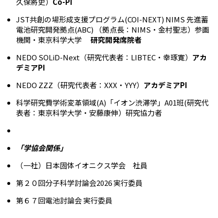
久保將史）
Co-PI
JST共創の場形成支援プログラム(COI-NEXT) NIMS 先進蓄
電池研究開発拠点(ABC) （拠点長：NIMS・金村聖志）参画
機関・東京科学大学
研究開発席院者
NEDO SOLiD-Next（研究代表者：LIBTEC・幸琢寛）
アカ
デミアPI
NEDO ZZZ（研究代表者：XXX・YYY）
アカデミアPI
科学研究費学術変革領域(A)「イオン渋滞学」A01班(研究代
表者：東京科学大学・安藤康伸）研究協力者
「学協会関係」
（一社）日本固体イオニクス学会 社員
第２０回分子科学討論会2026 実行委員
第６７回電池討論会 実行委員