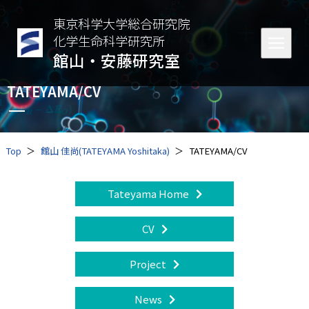
東京科学大学総合研究院
化学生命科学研究所
館山・安藤研究室
TATEYAMA/CV
Top
館山 佳尚(TATEYAMA Yoshitaka)
TATEYAMA/CV
Tateyama Home
CV
Project
News