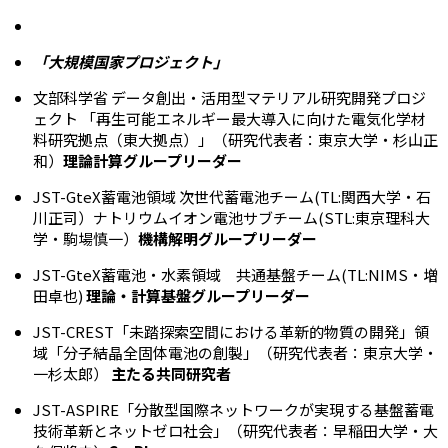
「大規模国家プロジェクト」
文部科学省 データ創出・活用型マテリアル研究開発プロジ
ェクト 「再生可能エネルギー最大導入に向けた電気化学材
料研究拠点（東大拠点）」（研究代表者：東京大学・杉山正
和）
理論計算グループリーダー
JST-GteX蓄電池領域 次世代蓄電池チーム(TL:関西大学・石
川正司）ナトリウムイオン電池サブチーム(STL:東京理科大
学・駒場慎一）
機構解明グループリーダー
JST-GteX蓄電池・水素領域 共通基盤チーム(TL:NIMS・増
田卓也)
理論・計算基盤グループリーダー
JST-CREST「未踏探索空間における革新的物質の開発」領
域「分子結晶全固体電池の創製」（研究代表者：東京大学・
一杉太郎）
主たる共同研究者
JST-ASPIRE「分散型国際ネットワークが実現する基盤蓄電
技術革新とネットゼロ社会」（研究代表者：早稲田大学・大